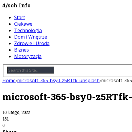
4/sch Info
Start
Ciekawe
Technologia
Dom i Wnętrze
Zdrowie i Uroda
Biznes
Motoryzacja
Home
›
microsoft-365-bsy0-z5RTfk-unsplash
›
microsoft-36
microsoft-365-bsy0-z5RTfk
10 lutego, 2022
131
0
Share: