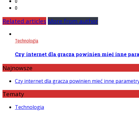
0
0
Related articles
More from author
Technologia
Czy internet dla gracza powinien mieć inne pa
Najnowsze
Czy internet dla gracza powinien mieć inne paramet
Tematy
Technologia