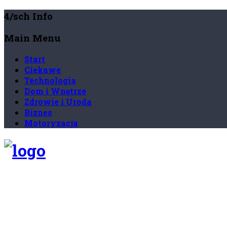
4/sch Info
Main Menu
Start
Ciekawe
Technologia
Dom i Wnętrze
Zdrowie i Uroda
Biznes
Motoryzacja