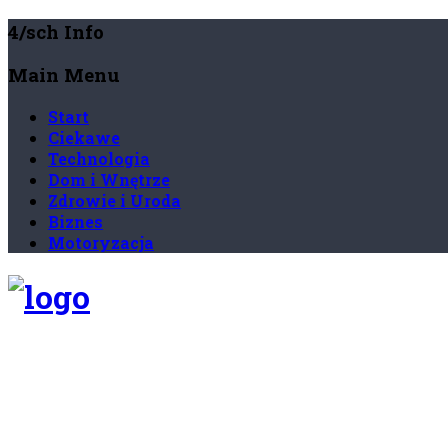
4/sch Info
Main Menu
Start
Ciekawe
Technologia
Dom i Wnętrze
Zdrowie i Uroda
Biznes
Motoryzacja