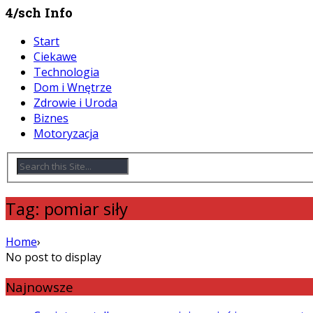
4/sch Info
Start
Ciekawe
Technologia
Dom i Wnętrze
Zdrowie i Uroda
Biznes
Motoryzacja
Tag: pomiar siły
Home
›
No post to display
Najnowsze