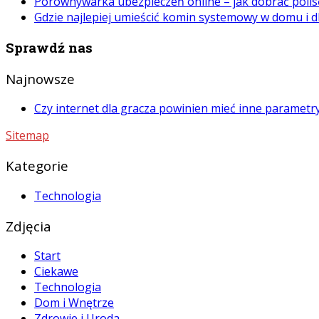
Porównywarka ubezpieczeń online – jak dobrać polis
Gdzie najlepiej umieścić komin systemowy w domu i d
Sprawdź nas
Najnowsze
Czy internet dla gracza powinien mieć inne paramet
Sitemap
Kategorie
Technologia
Zdjęcia
Start
Ciekawe
Technologia
Dom i Wnętrze
Zdrowie i Uroda