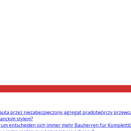
auta przez niezabezpieczony agregat prądotwórczy przewo
ganckim stylem?
um entscheiden sich immer mehr Bauherren für Komplett