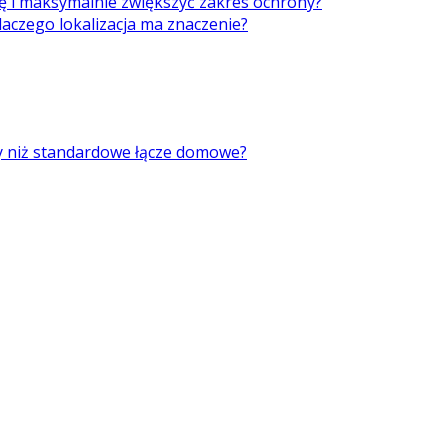
ę i maksymalnie zwiększyć zakres ochrony?
laczego lokalizacja ma znaczenie?
ry niż standardowe łącze domowe?