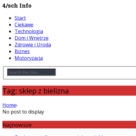
4/sch Info
Start
Ciekawe
Technologia
Dom i Wnętrze
Zdrowie i Uroda
Biznes
Motoryzacja
Tag: sklep z bielizna
Home
›
No post to display
Najnowsze