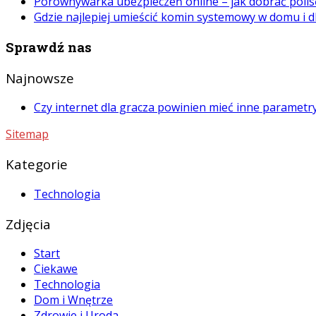
Porównywarka ubezpieczeń online – jak dobrać polis
Gdzie najlepiej umieścić komin systemowy w domu i d
Sprawdź nas
Najnowsze
Czy internet dla gracza powinien mieć inne paramet
Sitemap
Kategorie
Technologia
Zdjęcia
Start
Ciekawe
Technologia
Dom i Wnętrze
Zdrowie i Uroda