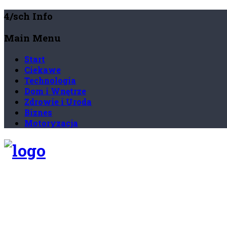
4/sch Info
Main Menu
Start
Ciekawe
Technologia
Dom i Wnętrze
Zdrowie i Uroda
Biznes
Motoryzacja