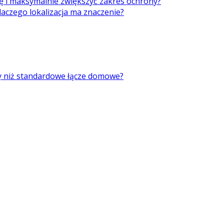
ę i maksymalnie zwiększyć zakres ochrony?
laczego lokalizacja ma znaczenie?
ry niż standardowe łącze domowe?