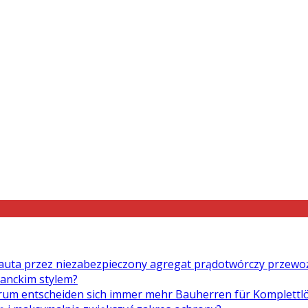
auta przez niezabezpieczony agregat prądotwórczy przewo
ganckim stylem?
um entscheiden sich immer mehr Bauherren für Komplett